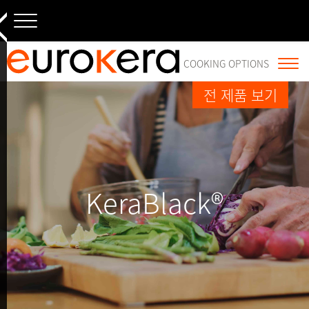
×
내용으로
건너뛰기
COOKING OPTIONS
전 제품 보기
Onyka® Essential
Slim Technology
Onyka® Prestige
KeraBlack®
KeraWhite®
KeraSlate®
KeraResin®
Display
KeraWhite®
KeraVision®
KeraBlack®