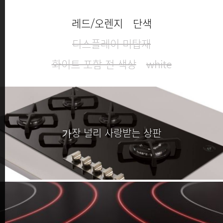
레드/오렌지
단색
디스플레이 미탑재
화이트 포함 전 색상
white
가장 널리 사랑받는 상판