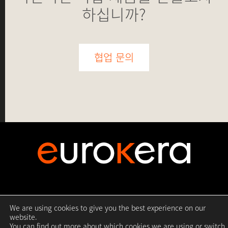
하십니까?
협업 문의
Copyright ©2026 EuroKera.
All rights reserved.
We are using cookies to give you the best experience on our
이용 약관
.
개인정보 처리방침
.
Cookie Settings
.
website.
You can find out more about which cookies we are using or switch