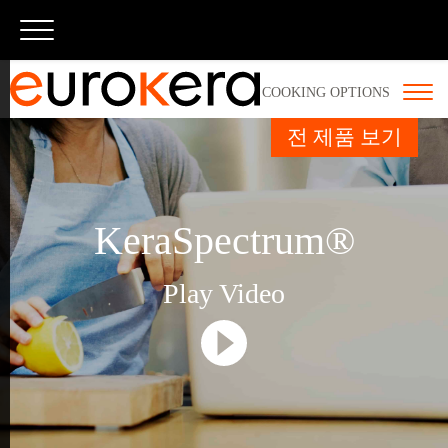
내용으로
건너뛰기
COOKING OPTIONS
전 제품 보기
Onyka® Essential
Slim Technology
Onyka® Prestige
KeraSpectrum®
KeraWhite®
Play Video
KeraSlate®
KeraResin®
Display
KeraWhite®
KeraVision®
KeraBlack®