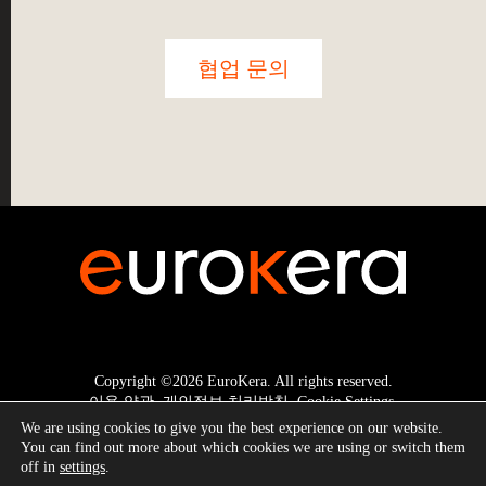
협업 문의
Copyright ©2026 EuroKera.
All rights reserved.
이용 약관
.
개인정보 처리방침
.
Cookie Settings
.
We are using cookies to give you the best experience on our website.
You can find out more about which cookies we are using or switch them
off in
settings
.