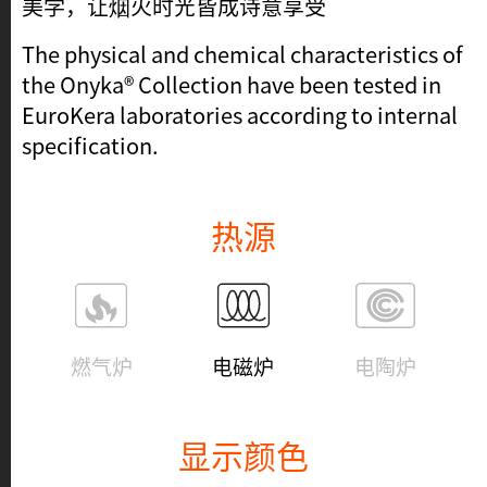
美学，让烟火时光皆成诗意享受
The physical and chemical characteristics of
the Onyka® Collection have been tested in
EuroKera laboratories according to internal
specification.
热源
燃气炉
电磁炉
电陶炉
显示颜色