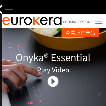
×
跳
至
内
容
COOKING OPTIONS
查看所有产品
Onyka® Essential
Slim Technology
Onyka® Prestige
Onyka® Essential
KeraWhite®
Play Video
KeraWhite®
KeraSpectrum®
Display
KeraVision®
KeraResin®
KeraSlate®