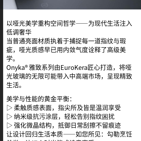
以哑光美学重构空间哲学——为现代生活注入
KeraBlack®
低调奢华
当普通亮面材质执着于捕捉每一道指纹与瑕
疵，哑光质感早已用内敛气度诠释了高级美
学。
Onyka® 雅致系列由EuroKera匠心打造，将哑
光玻璃的无限可能带入中高端市场，呈现精致
生活。
美学与性能的黄金平衡：
▷ 柔触质感表面，指尖所及皆是温润享受
▷ 纳米级抗污涂层，轻松告别指纹困扰
▷ 强化微晶结构，抵御日常刮擦不留痕迹
让设计回归生活本质——如您所见：勾勒烹饪